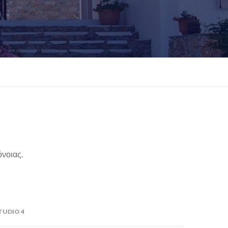
όνοιας.
TUDIO 4