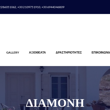
2286051062, +30 2109751910, +30 6944346809
GALLERY
ΑΞΙΟΘΕΑΤΑ
ΔΡΑΣΤΗΡΙΟΤΗΤΕΣ
ΕΠΙΚΟΙΝΩΝΙ
ΔΙΑΜΟΝΗ